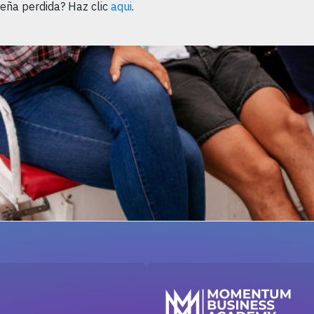
eña perdida? Haz clic
aqui
.